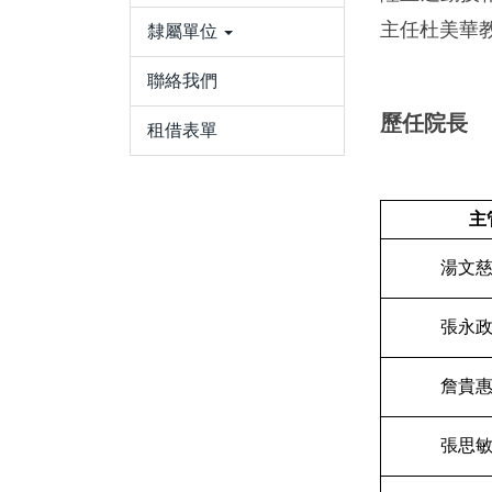
主任杜美華
隸屬單位
聯絡我們
歷任院長
租借表單
主
湯文慈
張永政
詹貴惠
張思敏