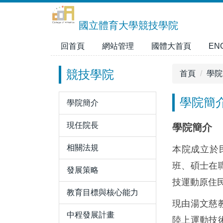
跳
到
國立體育大學競技學院
主
要
回首頁
網站管理
國體大首頁
EN
內
容
競技學院
首頁
學院
區
學院簡
學院簡介
現任院長
學院簡介
相關法規
本院成立於
班、碩士在
發展策略
技運動原住
教育目標與核心能力
現由湯文慈
中程發展計畫
陸上運動技